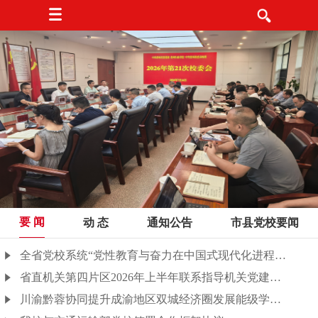
要 闻
动 态
通知公告
市县党校要闻
全省党校系统“党性教育与奋力在中国式现代化进程中展现贵州新风采”理论研讨会召开
省直机关第四片区2026年上半年联系指导机关党建工作会议在我校召开
川渝黔蓉协同提升成渝地区双城经济圈发展能级学术研讨会在贵阳举行