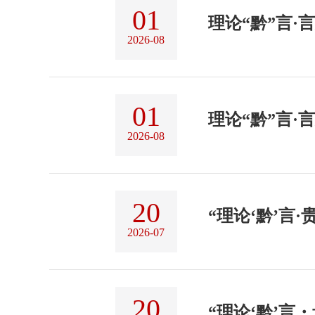
01
理论“黔”言
2026-08
01
理论“黔”言
2026-08
20
“理论‘黔’言
2026-07
20
“理论‘黔’言