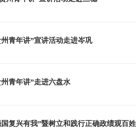
·贵州青年讲”宣讲活动走进岑巩
·贵州青年讲”走进六盘水
言·强国复兴有我”暨树立和践行正确政绩观