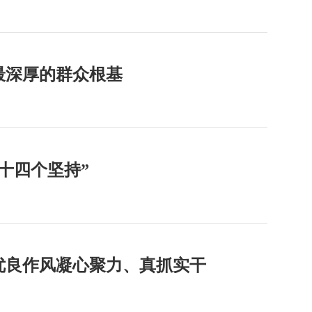
最深厚的群众根基
十四个坚持”
优良作风凝心聚力、真抓实干