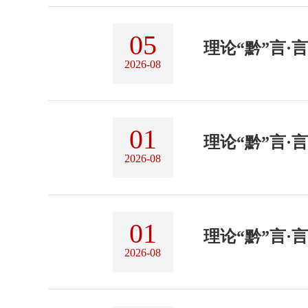
05
理论“黔”言
2026-08
01
理论“黔”言
2026-08
01
理论“黔”言
2026-08