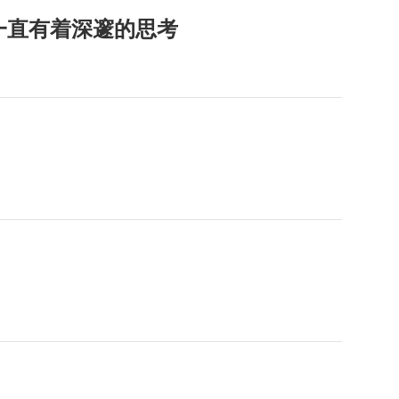
一直有着深邃的思考