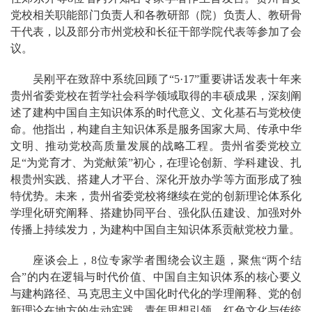
党校相关职能部门负责人和各教研部（院）负责人、教研骨
干代表，以及部分市州党校和长征干部学院代表等参加了会
议。
吴刚平在致辞中系统回顾了“5·17”重要讲话发表十年来
贵州省委党校在哲学社会科学领域取得的丰硕成果，深刻阐
述了建构中国自主知识体系的时代意义、文化基石与党校使
命。他指出，构建自主知识体系是服务国家大局、传承中华
文明、推动党校高质量发展的战略工程。贵州省委党校立
足“为党育才、为党献策”初心，在理论创新、学科建设、扎
根贵州实践、搭建人才平台、深化开放办学等方面形成了独
特优势。未来，贵州省委党校将继续在党的创新理论体系化
学理化研究阐释、搭建协同平台、强化队伍建设、加强对外
传播上持续发力，为建构中国自主知识体系贡献党校力量。
座谈会上，8位专家学者围绕会议主题，聚焦“两个结
合”的内在逻辑与时代价值、中国自主知识体系的核心要义
与建构路径、马克思主义中国化时代化的学理阐释、党的创
新理论在地方的生动实践、青年思想引领、红色文化与传统