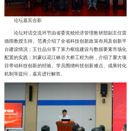
论坛嘉宾合影
论坛对话交流环节由省委党校经济管理教研部副主任雷
德雨教授主持。范勇介绍了全省科技创新政策布局及创新平
台建设情况；王仕品分享了算力枢纽建设与数据要素市场化
配置的实践；刘豪以花江峡谷大桥工程为例，介绍了重大项
目带动科技创新的经验。学员围绕科技创新难点、成果转化
机制等提问，嘉宾进行解答。