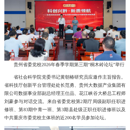
贵州省委党校2026年春季学期第三期“桐木岭论坛”举行
省社会科学院党委书记黄朝椿研究员应邀作主旨报告。
省科技厅创新平台管理处处长范勇、贵州大数据产业集团有
限公司数据事业部副总经理王仕品、花江峡谷大桥总工程师
刘豪参与对话交流。来自省委党校第2期厅局级副职任职进
修班、第83期中青一班、第3期县处级正职任职进修班以及
中共重庆市委党校主体班的近200名学员参加论坛。