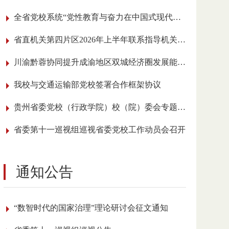
全省党校系统“党性教育与奋力在中国式现代化进程中展现贵州新风采”理论研讨会召开
省直机关第四片区2026年上半年联系指导机关党建工作会议在我校召开
川渝黔蓉协同提升成渝地区双城经济圈发展能级学术研讨会在贵阳举行
我校与交通运输部党校签署合作框架协议
贵州省委党校（行政学院）校（院）委会专题传达学习全国党校（行政学院）校长 （院长）会议精神
省委第十一巡视组巡视省委党校工作动员会召开
通知公告
“数智时代的国家治理”理论研讨会征文通知