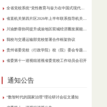
全省党校系统“党性教育与奋力在中国式现代化进程中展现贵州新风采”理论研讨会召开
省直机关第四片区2026年上半年联系指导机关党建工作会议在我校召开
川渝黔蓉协同提升成渝地区双城经济圈发展能级学术研讨会在贵阳举行
我校与交通运输部党校签署合作框架协议
贵州省委党校（行政学院）校（院）委会专题传达学习全国党校（行政学院）校长 （院长）会议精神
省委第十一巡视组巡视省委党校工作动员会召开
通知公告
“数智时代的国家治理”理论研讨会征文通知