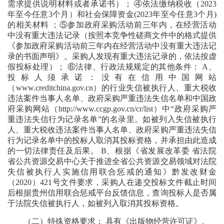
需求提供说明材料或者承诺书）； ④依法缴纳税收（2023
年至今任意3个月）和社会保障资金(2023年至今任意3个月)
的相关材料 ；⑤参加政府采购活动前三年内，在经营活动
中没有重大违法记录（按照本竞争性磋商文件中的格式提供
《参加政府采购活动前三年内在经营活动中没有重大违法记
录的书面声明》。采购人发现有重大违法记录的，依法按虚
假投标处理）； ⑥法律、行政法规规定的其他条件： A、
投标人须承诺：没有在信用中国网站
（www.creditchina.gov.cn）的行业失信被执行人、重大税收
违法案件当事人名单、政府采购严重违法失信名单和中国政
府采购网站（http://www.ccgp.gov.cn/cr/list）中“政府采购严
重违法失信行为记录名单”的名录里。如被列入失信被执行
人、重大税收违法案件当事人名单、政府采购严重违法失信
行为记录名单中的投标人取消其投标资格，并承担由此造成
的一切法律责任及后果。 B、根据《省发展改革委 省法院
省公共资源交易中心关于推进全省公共资源交易领域对法院
失信被执行人实施信用联合惩戒的通知》黔发改财金
（2020）421号文件要求，采购人在递交投标文件截止时间
后根据贵州信用联合惩戒平台反馈信息，查询投标人是否属
于法院失信被执行人，如被列入取消其投标资格。
（二）特殊资格要求： 具有《出版物经营许可证》。