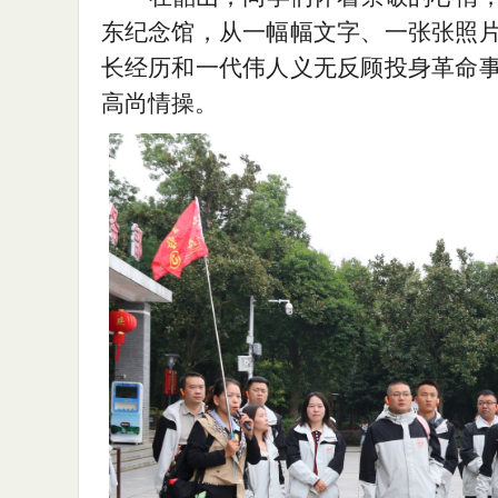
东纪念馆，从
一幅幅文字、一张张照
长经历
和
一代伟人义无反顾投身革命
高尚情操
。