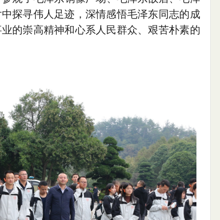
片中
探寻伟人足迹，
深情感悟
毛泽东同志的成
事业的崇高精神和心
系人民群众、艰苦朴素的