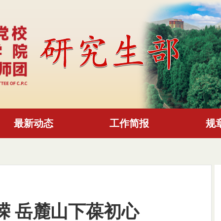
最新动态
工作简报
规
嵘 岳麓山下葆初心