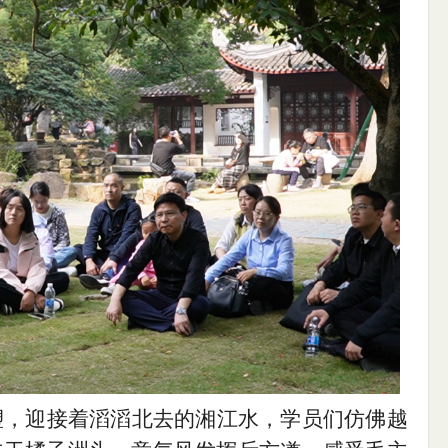
塑，迎接着滔滔北去的湘江水，学员们仿佛越