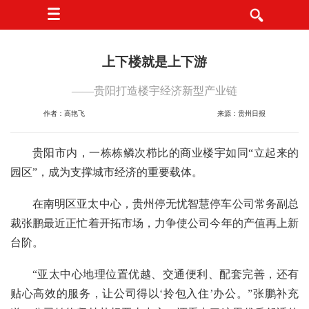
上下楼就是上下游
——贵阳打造楼宇经济新型产业链
作者：高艳飞
来源：贵州日报
贵阳市内，一栋栋鳞次栉比的商业楼宇如同“立起来的
园区”，成为支撑城市经济的重要载体。
在南明区亚太中心，贵州停无忧智慧停车公司常务副总
裁张鹏最近正忙着开拓市场，力争使公司今年的产值再上新
台阶。
“亚太中心地理位置优越、交通便利、配套完善，还有
贴心高效的服务，让公司得以‘拎包入住’办公。”张鹏补充