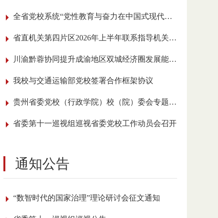
全省党校系统“党性教育与奋力在中国式现代化进程中展现贵州新风采”理论研讨会召开
省直机关第四片区2026年上半年联系指导机关党建工作会议在我校召开
川渝黔蓉协同提升成渝地区双城经济圈发展能级学术研讨会在贵阳举行
我校与交通运输部党校签署合作框架协议
贵州省委党校（行政学院）校（院）委会专题传达学习全国党校（行政学院）校长 （院长）会议精神
省委第十一巡视组巡视省委党校工作动员会召开
通知公告
“数智时代的国家治理”理论研讨会征文通知