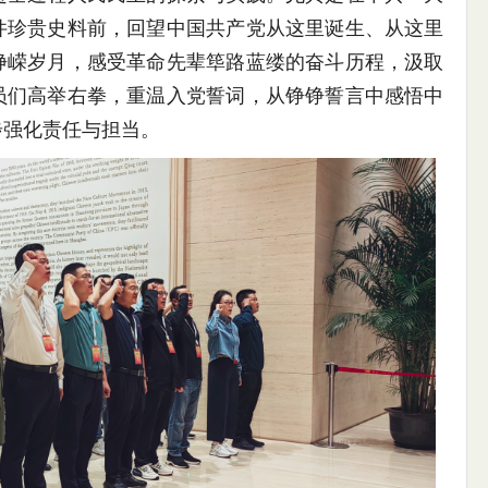
件珍贵史料前，回望中国共产党从这里诞生、从这里
峥嵘岁月，感受革命先辈筚路蓝缕的奋斗历程，汲取
员们高举右拳，重温入党誓词，从铮铮誓言中感悟中
步强化责任与担当。