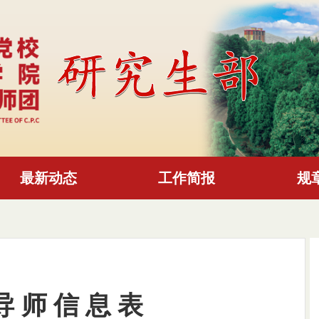
最新动态
工作简报
规
导 师 信 息 表