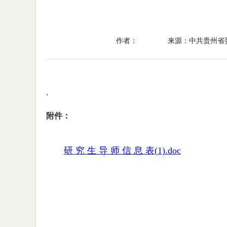
作者：
来源：中共贵州省
.
附件：
研 究 生 导 师 信 息 表(1).doc