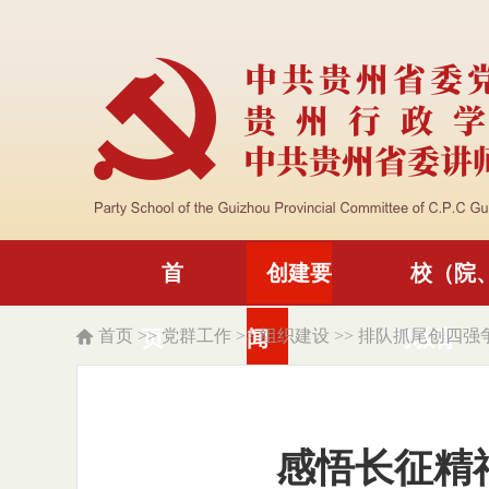
首
创建要
校（院
首页
>>
页
党群工作
>>
闻
组织建设
>>
排队抓尾创四强
习教育
感悟长征精