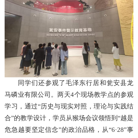
同学们还参观了毛泽东
行居和
瓮安县龙
马磷业有限公司
。
两天4个现场教学点
的参观
学习，
通过
“
历史与现实对照
，
理论与实践结
合
”
的教学设计，学员从猴场会议领悟到
“
越是
危急越要坚定信念
”
的政治品格，
从“
6·28
”
事