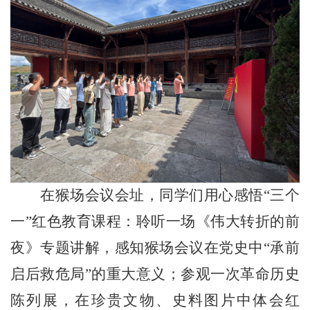
在猴场会议会址，
同学们用心感悟
“
三
个
一
”
红色教育课程：聆听一场《伟大转折的前
夜》专题讲解，
感知
猴场会议在党史中
“
承前
启后救危局
”
的重大意义；参观一次革命历史
陈列展，在珍贵文物
、
史料图片中
体会
红