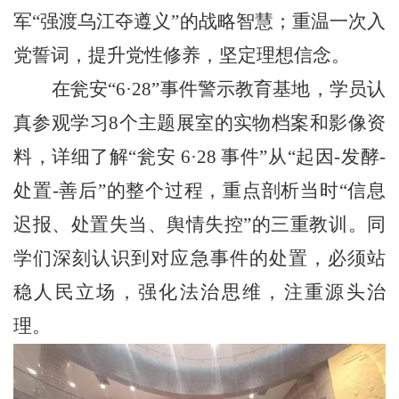
军
“
强渡乌江夺遵义
”
的战略智慧；重温一次入
党誓词，
提升党性修养，
坚定理想信念
。
在
瓮安
“
6·28
”
事件警示教育基地，
学员认
真
参观
学习
8个主题展室
的
实物档案
和
影像资
料，
详细了解
“瓮安
6·28
事件
”
从
“
起因
-发酵-
处置-善后
”
的整个过程，
重点剖析当时
“
信息
迟报、处置失当、舆情失控
”的
三重教训
。
同
学们深刻认识到对应急事件的处置，
必须站
稳人民立场
，
强化法治思维
，
注重源头治
理。