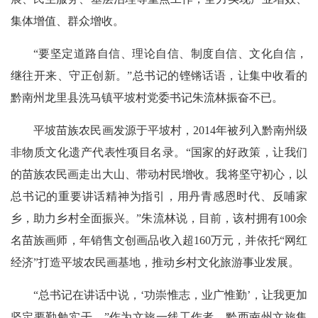
集体增值、群众增收。
“要坚定道路自信、理论自信、制度自信、文化自信，
继往开来、守正创新。”总书记的铿锵话语，让集中收看的
黔南州龙里县洗马镇平坡村党委书记朱流林振奋不已。
平坡苗族农民画发源于平坡村，2014年被列入黔南州级
非物质文化遗产代表性项目名录。“国家的好政策，让我们
的苗族农民画走出大山、带动村民增收。我将坚守初心，以
总书记的重要讲话精神为指引，用丹青感恩时代、反哺家
乡，助力乡村全面振兴。”朱流林说，目前，该村拥有100余
名苗族画师，年销售文创画品收入超160万元，并依托“网红
经济”打造平坡农民画基地，推动乡村文化旅游事业发展。
“总书记在讲话中说，‘功崇惟志，业广惟勤’，让我更加
坚定要勤勉实干。”作为文旅一线工作者，黔西南州文旅集