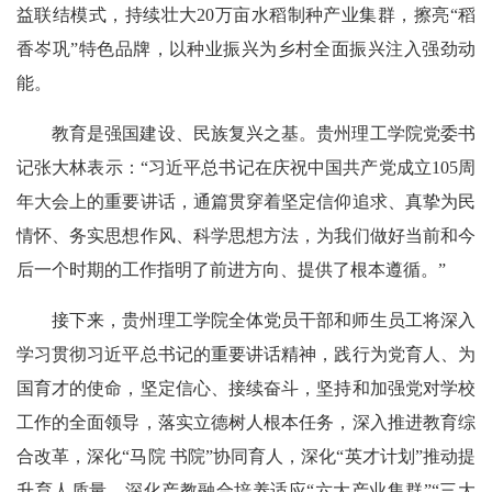
益联结模式，持续壮大20万亩水稻制种产业集群，擦亮“稻
香岑巩”特色品牌，以种业振兴为乡村全面振兴注入强劲动
能。
教育是强国建设、民族复兴之基。贵州理工学院党委书
记张大林表示：“习近平总书记在庆祝中国共产党成立105周
年大会上的重要讲话，通篇贯穿着坚定信仰追求、真挚为民
情怀、务实思想作风、科学思想方法，为我们做好当前和今
后一个时期的工作指明了前进方向、提供了根本遵循。”
接下来，贵州理工学院全体党员干部和师生员工将深入
学习贯彻习近平总书记的重要讲话精神，践行为党育人、为
国育才的使命，坚定信心、接续奋斗，坚持和加强党对学校
工作的全面领导，落实立德树人根本任务，深入推进教育综
合改革，深化“马院 书院”协同育人，深化“英才计划”推动提
升育人质量，深化产教融合培养适应“六大产业集群”“三大