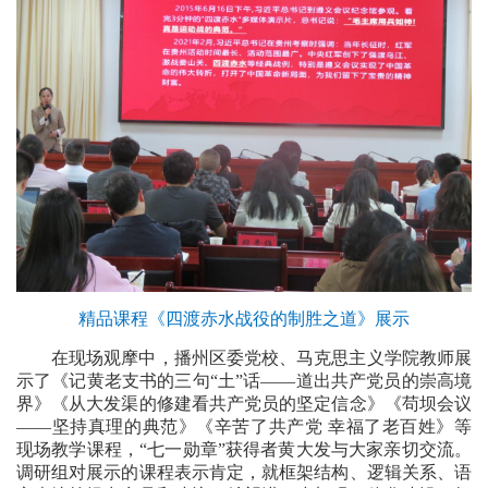
精品课程《四渡赤水战役的制胜之道》展示
在现场观摩中，播州区委党校、马克思主义学院教师展
示了《记黄老支书的三句“土”话——道出共产党员的崇高境
界》《从大发渠的修建看共产党员的坚定信念》《苟坝会议
——坚持真理的典范》《辛苦了共产党 幸福了老百姓》等
现场教学课程，“七一勋章”获得者黄大发与大家亲切交流。
调研组对展示的课程表示肯定，就框架结构、逻辑关系、语