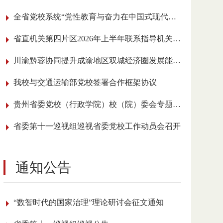
全省党校系统“党性教育与奋力在中国式现代化进程中展现贵州新风采”理论研讨会召开
省直机关第四片区2026年上半年联系指导机关党建工作会议在我校召开
川渝黔蓉协同提升成渝地区双城经济圈发展能级学术研讨会在贵阳举行
我校与交通运输部党校签署合作框架协议
贵州省委党校（行政学院）校（院）委会专题传达学习全国党校（行政学院）校长 （院长）会议精神
省委第十一巡视组巡视省委党校工作动员会召开
通知公告
“数智时代的国家治理”理论研讨会征文通知