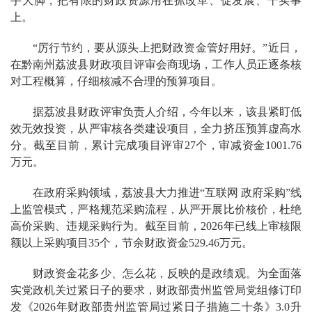
手大脚，把有限的财政资源用在抓改革、促发展、干实事
上。
“厉行节约，要从源头上把财政资金管好用好。”近日，
在黔南州荔波县财政项目评审会商现场，工作人员正逐条核
对工程概算，仔细核减不合理的预算项目。
据荔波县财政评审负责人介绍，今年以来，该县紧盯低
效无效投资，从严审核各类建设项目，全力挤压预算虚高水
分。截至目前，累计完成项目评审27个，审减资金1001.76
万元。
在政府采购领域，荔波县大力推进“互联网 政府采购”线
上监管模式，严格规范采购流程，从严开展比价核价，杜绝
高价采购、违规采购行为。截至目前，2026年已线上审核限
额以上采购项目35个，节余财政资金529.46万元。
财政资金花多少、怎么花，反映的是政绩观。为全面落
实党政机关过紧日子的要求，财政部贵州监管局党组修订印
发《2026年财政部贵州监管局过紧日子措施二十条》3.0升