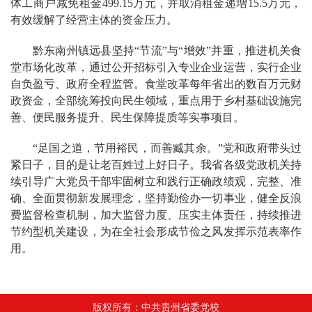
体工商户减免租金499.15万元，并取消租金递增15.5万元，
有效缓解了经营主体的资金压力。
黔东南州镇远县坚持“节流”与“增效”并重，推进机关食
堂市场化改革，通过公开招标引入专业企业运营，实行企业
自负盈亏、政府全程监管。食堂改革每年省出的数百万元财
政资金，全部统筹投向民生领域，重点用于乡村基础设施完
善、便民服务提升、民生保障提质等实事项目。
“足国之道，节用裕民，而善臧其余。”党和政府带头过
紧日子，目的是让老百姓过上好日子。我省各级党政机关持
续引导广大党员干部牢固树立和践行正确政绩观，完整、准
确、全面贯彻新发展理念，坚持勤俭办一切事业，健全反浪
费监督检查机制，加大监督力度、压实主体责任，持续推进
节约型机关建设，为在全社会形成节俭之风发挥示范表率作
用。
版权所有：中共贵州省委党校