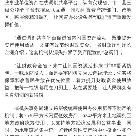
政事业单位资产在线调剂共享平台，纵向实现省、市、县三
级公物仓平台数据互联互通，推动闲置资产跨部门、跨地
区、跨层级精准调剂，让闲置办公设备等“沉睡”资产重新发
挥价值。
“通过调剂共享平台促进省内闲置资产流动，既能提升
资产使用效益，又能有效节约财政资金。”省财政厅副厅长
金渊介绍，这套机制从源头拧紧了资产配置的“总阀门”。
“让财政资金省下来”“让闲置资源活起来”并非捂紧钱
包、一味压缩投入，而是要牢固树立为民造福理念，切实将
保障和改善民生放在优先位置，着力提升财政资金使用效
益，把每一笔钱都用在刀刃上、花在紧要处，让人民群众有
真真切切的获得感。
省机关事务局建立跨层级统筹使用办公用房等不动产的
机制，将7536平方米闲置低效房产、6242平方米土地调剂至
地方政府统筹使用，以支持地方经济发展和公益事业。同
时，为承租该局集中统一监管经营性资产的中小微企业和个