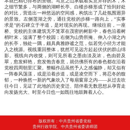
本就已精心排布的景物。写意之山承载着实意并存的木，木
之细节繁多，与两侧的湖畔长亭、白楼步梯形成了恰到好处
的对比，营造出一种悠远的空间感，构筑出了几处氛围迥异
的景致。左侧莲湖之旁，通往党校的步梯一路向上，“实事
求是”的石碑立于半道，是对现实的再现。继续往前，一座
桥、党校的主体建筑无不笼罩在茂密的树影中，春色沿着树
梢叶末，溢满了整个校园；右侧为山势所掩、伸入小湖之内
的长亭，独处一隅，颇具典雅静谧之范，似若凭小径方才能
入之桃源。视线重回整体，犹然可见远方起起伏伏的群山绵
影。视线向内收拢，则可见所着之墨由淡及浓，色由碧及
翠，愈发鲜艳，愈发饱含春意，就仿佛所有的春色都在沿着
党校四周朝里汇聚。整幅作品虽然予人之感偏静，却又似有
一阵春风荡漾，或是沿着步道，或是凌空而下，将忍冬的馥
郁，一种焕然一新的气象吹入了每扇窗扉之内——从过去吹
往今日，见证了此地的历史变迁、陪伴着无数思想从孕育走
向发扬光大、时至今日也一如既往地鼓舞着人心。
版权所有：中共贵州省委党校
贵州行政学院、中共贵州省委讲师团