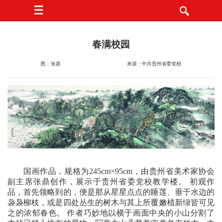
春满校园
图：张鼎
来源：中共贵州省委党校
国画作品，规格为245cm×95cm，由贵州省美术家协会
副主席张鼎创作，展示于贵州省委党校教学楼。 初观作
品，首先领略到的，便是那从星星点点的睡莲、垂于水边的
袅袅柳枝，或是四处丛生的树木与其上所覆嫩植新绿皆可见
之的浓郁春色。 作者巧妙地以横于画面中央的小山分割了